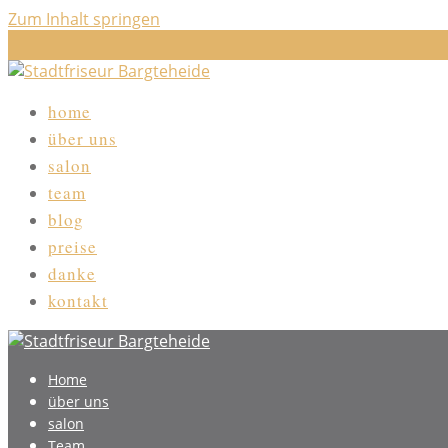
Zum Inhalt springen
home
über uns
salon
team
blog
preise
danke
kontakt
Home
über uns
salon
Team